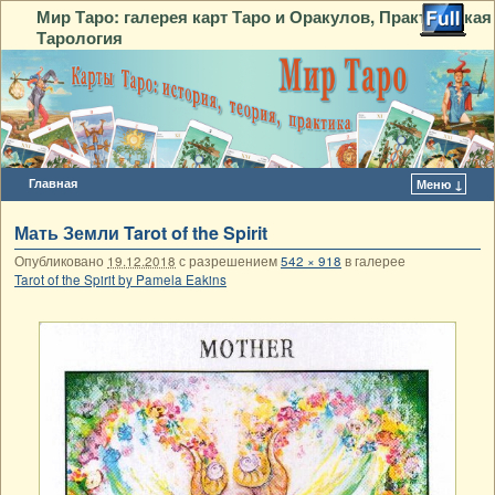
Мир Таро: галерея карт Таро и Оракулов, Практическая
Тарология
Главная
Меню ↓
Перейти к основному содержимому
Перейти к дополнительному содержимому
Мать Земли Tarot of the Spirit
Опубликовано
19.12.2018
с разрешением
542 × 918
в галерее
Tarot of the Spirit by Pamela Eakins