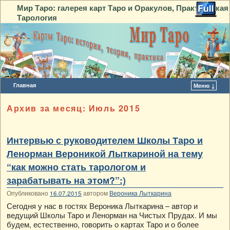
Мир Таро: галерея карт Таро и Оракулов, Практическая
Тарология
Главная
Меню ↓
Перейти к основному содержимому
Перейти к дополнительному содержимому
Архив за месяц:
Июль 2015
Интервью с руководителем Школы Таро и
Ленорман Вероникой Лыткариной на тему
“как можно стать тарологом и
зарабатывать на этом?”:)
Опубликовано
16.07.2015
автором
Вероника Лыткарина
Сегодня у нас в гостях Вероника Лыткарина – автор и
ведущий Школы Таро и Ленорман на Чистых Прудах. И мы
будем, естественно, говорить о картах Таро и о более