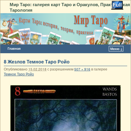
Мир Таро: галерея карт Таро и Оракулов, Практическая
Тарология
Главная
Меню ↓
Перейти к основному содержимому
Перейти к дополнительному содержимому
8 Жезлов Темное Таро Ройо
Опубликовано
15.02.2018
с разрешением
507 × 916
в галерее
Темное Таро Ройо