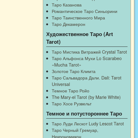
Таро Казанова
Романтическое Таро Синьорини
Таро Таинственного Мира
Таро Декамерон
Художественное Таро (Art
Tarot)
Таро Мистика Витражей Crystal Tarot
Таро Альфонса Мухи Lo Scarabeo
«Mucha Tarot»
Золотое Таро Климта
Таро Сальвадора Дали. Dali: Tarot
Universal
Темное Таро Ройо
The Mary-el Tarot (by Marie White)
Таро Хосе Рузвельт
Темное и потустороннее Таро
Таро Луди Лескот Ludy Lescot Tarot
Таро Черный Гремуар,
Некрономикон