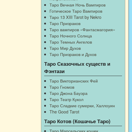
Таро Вечная Ночь Вампиров
Готическое Таро Вампиров
Таро 13 XIII Tarot by Nekro
Таро Призраков
Таро вампиров «Фантасмагория»
Таро Ночного Солнца
Таро Темных Ангелов
Таро Мир Духов
Таро Призраков и Духов
Таро Сказочных существ и
Фэнтази
Таро Викторианских Фей
Таро Гномов
Таро Джона Бауэра
Таро Театр Кукол
Таро Сладкие сумерки, Халлоуин
The Good Tarot
Таро Котов (Кошачье Таро)
Таро Марсельских кошек