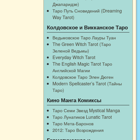
Джапаридзе)
Таро Путь Сновидений (Dreaming
Way Tarot)
Колдовское и Викканское Таро
Ведьмовское Таро Лауры Туан
The Green Witch Tarot (Таро
Зеленой Ведьмы)
Everyday Witch Tarot
The English Magic Tarot Таро
Английской Магии
Колдовское Таро Элен Дюген
Modern Spellcaster’s Tarot (Тайны
Таро)
Кино Манга Комиксы
Таро Семи Звезд Mystical Manga
Таро Лунатиков Lunatic Tarot
Таро Мета-Баронов
2012: Таро Возрождения
Герметическое и