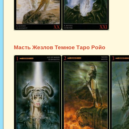
Масть Жезлов Темное Таро Ройо