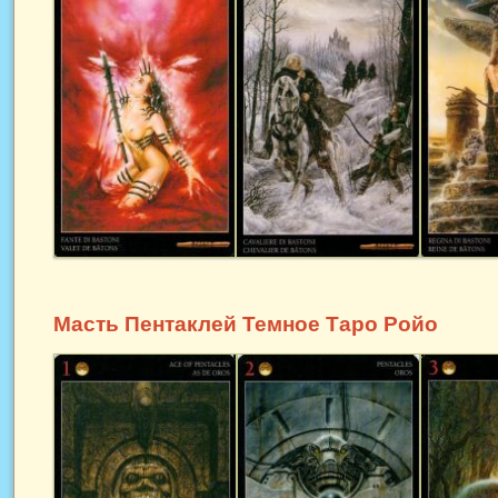
Масть Пентаклей Темное Таро Ройо