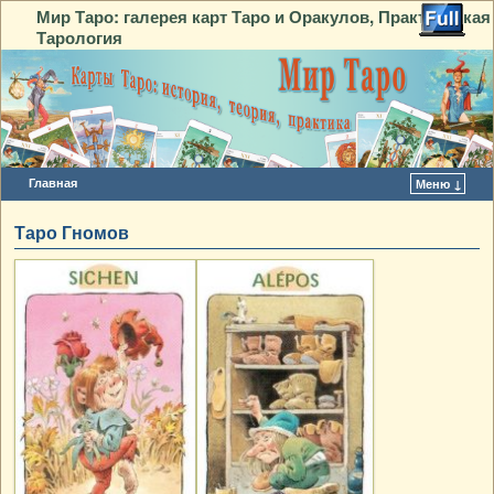
Мир Таро: галерея карт Таро и Оракулов, Практическая
Тарология
Главная
Меню ↓
Перейти к основному содержимому
Перейти к дополнительному содержимому
Таро Гномов