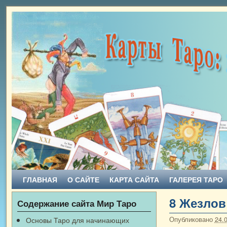
Перейти к основному содержимому
Перейти к дополнительному содержимому
ГЛАВНАЯ
О САЙТЕ
КАРТА САЙТА
ГАЛЕРЕЯ ТАРО
8 Жезлов
Содержание сайта Мир Таро
Основы Таро для начинающих
Опубликовано
24.