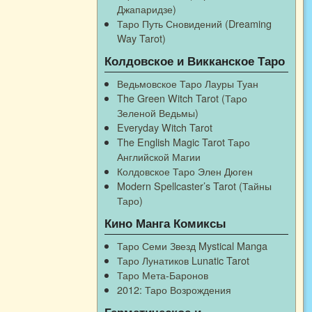
Джапаридзе)
Таро Путь Сновидений (Dreaming
Way Tarot)
Колдовское и Викканское Таро
Ведьмовское Таро Лауры Туан
The Green Witch Tarot (Таро
Зеленой Ведьмы)
Everyday Witch Tarot
The English Magic Tarot Таро
Английской Магии
Колдовское Таро Элен Дюген
Modern Spellcaster’s Tarot (Тайны
Таро)
Кино Манга Комиксы
Таро Семи Звезд Mystical Manga
Таро Лунатиков Lunatic Tarot
Таро Мета-Баронов
2012: Таро Возрождения
Герметическое и