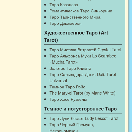
Таро Казанова
Романтическое Таро Синьорини
Таро Таинственного Мира
Таро Декамерон
Художественное Таро (Art
Tarot)
Таро Мистика Витражей Crystal Tarot
Таро Альфонса Мухи Lo Scarabeo
«Mucha Tarot»
Золотое Таро Климта
Таро Сальвадора Дали. Dali: Tarot
Universal
Темное Таро Ройо
The Mary-el Tarot (by Marie White)
Таро Хосе Рузвельт
Темное и потустороннее Таро
Таро Луди Лескот Ludy Lescot Tarot
Таро Черный Гремуар,
Некрономикон