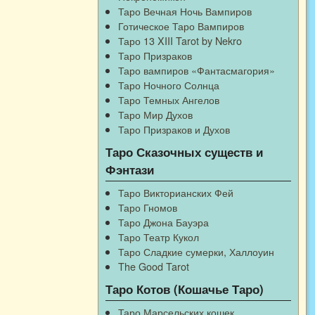
Таро Вечная Ночь Вампиров
Готическое Таро Вампиров
Таро 13 XIII Tarot by Nekro
Таро Призраков
Таро вампиров «Фантасмагория»
Таро Ночного Солнца
Таро Темных Ангелов
Таро Мир Духов
Таро Призраков и Духов
Таро Сказочных существ и
Фэнтази
Таро Викторианских Фей
Таро Гномов
Таро Джона Бауэра
Таро Театр Кукол
Таро Сладкие сумерки, Халлоуин
The Good Tarot
Таро Котов (Кошачье Таро)
Таро Марсельских кошек