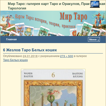
Мир Таро: галерея карт Таро и Оракулов, Практическая
Тарология
Главная
Меню ↓
Перейти к основному содержимому
Перейти к дополнительному содержимому
6 Жезлов Таро Белых кошек
Опубликовано
24.01.2018
с разрешением
273 × 500
в галерее
Таро Белых кошек