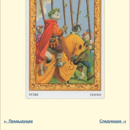
Навигация по изображениям
← Предыдущее
Следующее →