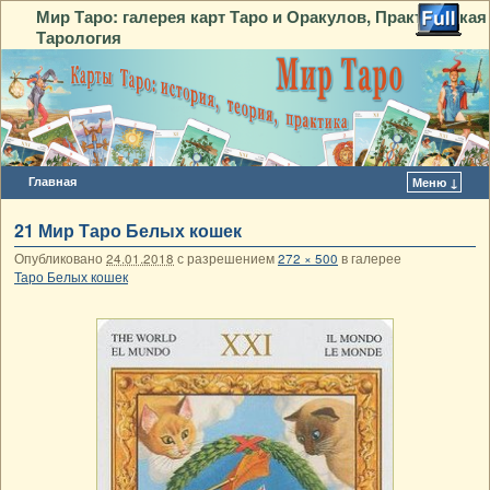
Мир Таро: галерея карт Таро и Оракулов, Практическая
Тарология
Главная
Меню ↓
Перейти к основному содержимому
Перейти к дополнительному содержимому
21 Мир Таро Белых кошек
Опубликовано
24.01.2018
с разрешением
272 × 500
в галерее
Таро Белых кошек