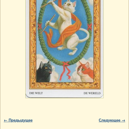
Навигация по изображениям
← Предыдущее
Следующее →