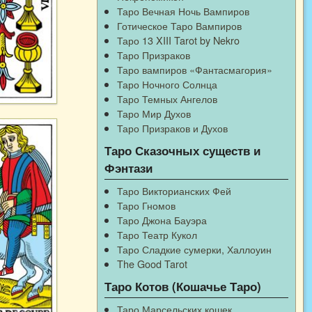
Таро Вечная Ночь Вампиров
Готическое Таро Вампиров
Таро 13 XIII Tarot by Nekro
Таро Призраков
Таро вампиров «Фантасмагория»
Таро Ночного Солнца
Таро Темных Ангелов
Таро Мир Духов
Таро Призраков и Духов
Таро Сказочных существ и
Фэнтази
Таро Викторианских Фей
Таро Гномов
Таро Джона Бауэра
Таро Театр Кукол
Таро Сладкие сумерки, Халлоуин
The Good Tarot
Таро Котов (Кошачье Таро)
Таро Марсельских кошек