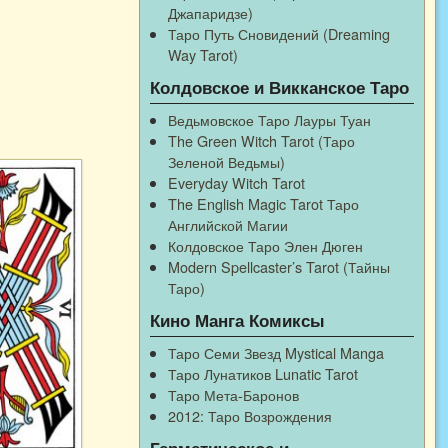
Джапаридзе)
Таро Путь Сновидений (Dreaming
Way Tarot)
Колдовское и Викканское Таро
Ведьмовское Таро Лауры Туан
The Green Witch Tarot (Таро
Зеленой Ведьмы)
Everyday Witch Tarot
The English Magic Tarot Таро
Английской Магии
Колдовское Таро Элен Дюген
Modern Spellcaster’s Tarot (Тайны
Таро)
Кино Манга Комиксы
Таро Семи Звезд Mystical Manga
Таро Лунатиков Lunatic Tarot
Таро Мета-Баронов
2012: Таро Возрождения
Герметическое и