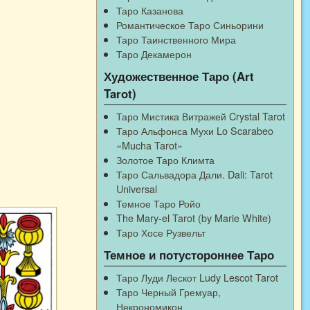
Таро Казанова
Романтическое Таро Синьорини
Таро Таинственного Мира
Таро Декамерон
Художественное Таро (Art
Tarot)
Таро Мистика Витражей Crystal Tarot
Таро Альфонса Мухи Lo Scarabeo
«Mucha Tarot»
Золотое Таро Климта
Таро Сальвадора Дали. Dali: Tarot
Universal
Темное Таро Ройо
The Mary-el Tarot (by Marie White)
Таро Хосе Рузвельт
Темное и потустороннее Таро
Таро Луди Лескот Ludy Lescot Tarot
Таро Черный Гремуар,
Некрономикон