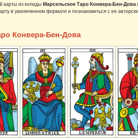
й карты из колоды
Марсельское Таро Конвера-Бен-Дова
арту в увеличенном формате и познакомиться с ее авторск
ро Конвера-Бен-Дова