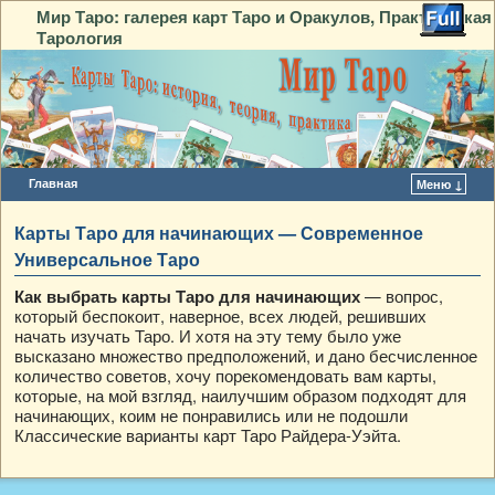
Мир Таро: галерея карт Таро и Оракулов, Практическая
Тарология
Главная
Меню ↓
Перейти к основному содержимому
Перейти к дополнительному содержимому
Карты Таро для начинающих — Современное
Универсальное Таро
— вопрос,
Как выбрать карты Таро для начинающих
который беспокоит, наверное, всех людей, решивших
начать изучать Таро. И хотя на эту тему было уже
высказано множество предположений, и дано бесчисленное
количество советов, хочу порекомендовать вам карты,
которые, на мой взгляд, наилучшим образом подходят для
начинающих, коим не понравились или не подошли
Классические варианты карт Таро Райдера-Уэйта.