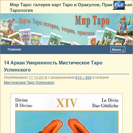
Мир Таро: галерея карт Таро и Оракулов, Практическая
Тарология
Главная
Меню ↓
Перейти к основному содержимому
Перейти к дополнительному содержимому
14 Аркан Умеренность Мистическое Таро
Успенского
Опубликовано
17.10.2019
с разрешением
510 × 933
в галерее
Мистическое Таро Успенского